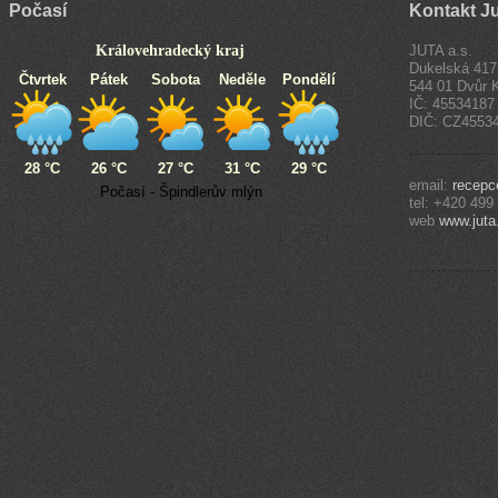
Počasí
Kontakt Ju
Královehradecký kraj
JUTA a.s.
Dukelská 417
Čtvrtek
Pátek
Sobota
Neděle
Pondělí
544 01 Dvůr 
IČ: 45534187
DIČ: CZ4553
28 °C
26 °C
27 °C
31 °C
29 °C
email:
recepc
Počasí - Špindlerův mlýn
tel: +420 499
web
www.juta